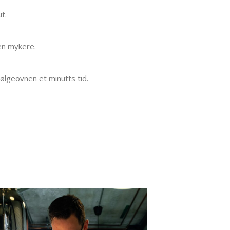
t.
den mykere.
bølgeovnen et minutts tid.