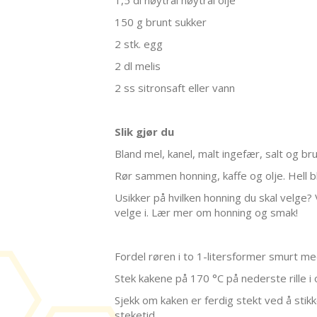
150 g brunt sukker
2 stk. egg
2 dl melis
2 ss sitronsaft eller vann
Slik gjør du
Bland mel, kanel, malt ingefær, salt og bru
Rør sammen honning, kaffe og olje. Hell bl
Usikker på hvilken honning du skal velge? 
velge i. Lær mer om honning og smak!
Fordel røren i to 1-litersformer smurt med 
Stek kakene på 170 °C på nederste rille i
Sjekk om kaken er ferdig stekt ved å stikk
steketid.