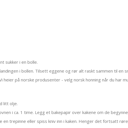
nt sukker i en bolle.
andingen i bollen. Tilsett eggene og rør alt raskt sammen til en s
Vi heier på norske produsenter - velg norsk honning når du har mulig
litt olje.
 ovnen i ca. 1 time. Legg et bakepapir over kakene om de begynne
e en trepinne eller spiss kniv inn i kaken. Henger det fortsatt røre