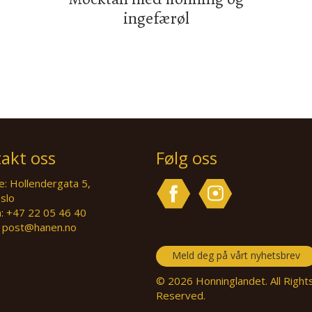
ingefærøl
akt oss
Følg oss
: Hollendergata 5,
slo
n: +47 22 05 46 40
: post@hanen.no
Meld deg på vårt nyhetsbrev
© 2026 Honninglandet. All Right
Reserved.