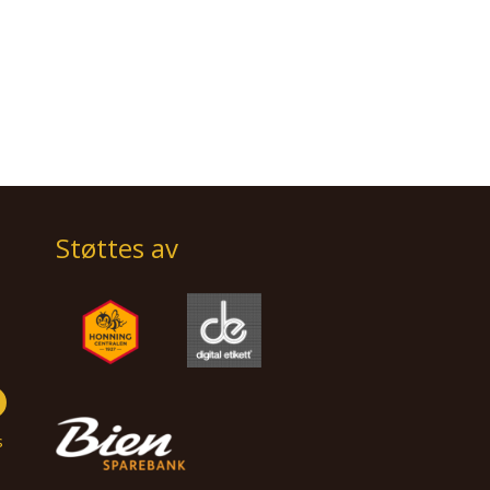
Støttes av
s