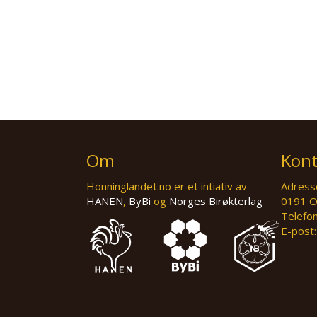
Om
Kont
Honninglandet.no er et intiativ av
Adresse
HANEN
,
ByBi
og
Norges Birøkterlag
0191 O
Telefo
E-post