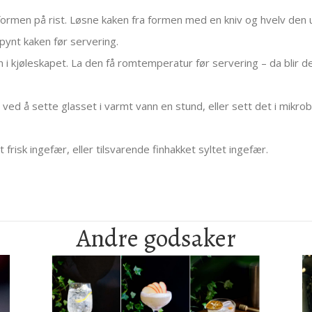
 formen på rist. Løsne kaken fra formen med en kniv og hvelv den u
ynt kaken før servering.
 i kjøleskapet. La den få romtemperatur før servering – da blir 
ved å sette glasset i varmt vann en stund, eller sett det i mikro
frisk ingefær, eller tilsvarende finhakket syltet ingefær.
Andre godsaker