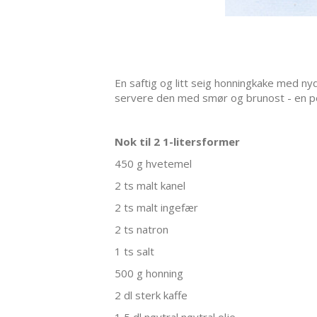
En saftig og litt seig honningkake med nyd
servere den med smør og brunost - en p
Nok til 2 1-litersformer
450 g hvetemel
2 ts malt kanel
2 ts malt ingefær
2 ts natron
1 ts salt
500 g honning
2 dl sterk kaffe
1,5 dl nøytral nøytral olje