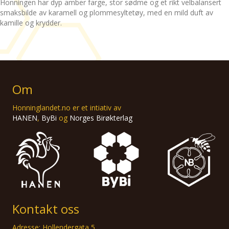
Honningen har dyp amber farge, stor sødme og et rikt velbalansert
smaksbilde av karamell og plommesyltetøy, med en mild duft av
kamille og krydder.
Om
Honninglandet.no er et intiativ av
HANEN
,
ByBi
og
Norges Birøkterlag
Kontakt oss
Adresse: Hollendergata 5,