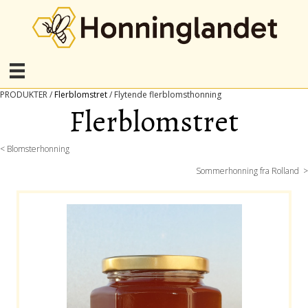
PRODUKTER /
Flerblomstret
/ Flytende flerblomsthonning
Flerblomstret
Posts
< Blomsterhonning
Sommerhonning fra Rolland >
navigation