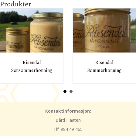
Produkter
ndal
Risendal
rhonning
Sommerhonning
Løv
Kontaktinformasjon:
Bård
Flaaten
Tlf: 984 49 465