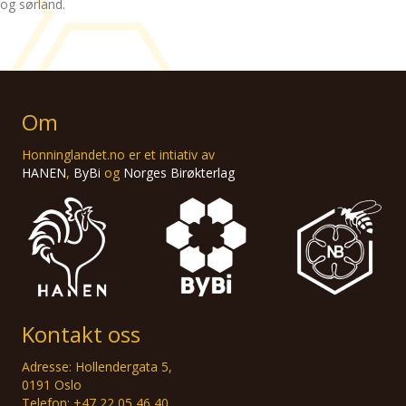
og sørland.
Om
Honninglandet.no er et intiativ av
HANEN
,
ByBi
og
Norges Birøkterlag
Kontakt oss
Adresse: Hollendergata 5,
0191 Oslo
Telefon: +47 22 05 46 40