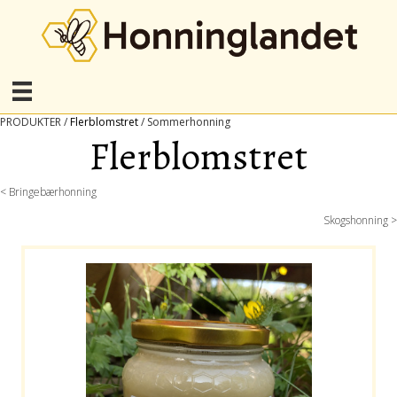
PRODUKTER /
Flerblomstret
/ Sommerhonning
Flerblomstret
Posts
< Bringebærhonning
Skogshonning >
navigation