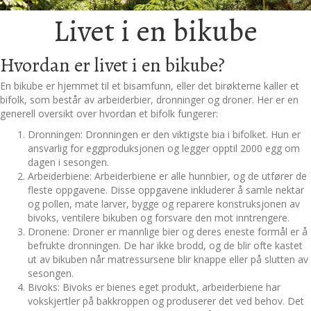
Livet i en bikube
Hvordan er livet i en bikube?
En bikube er hjemmet til et bisamfunn, eller det birøkterne kaller et
bifolk, som består av arbeiderbier, dronninger og droner. Her er en
generell oversikt over hvordan et bifolk fungerer:
Dronningen: Dronningen er den viktigste bia i bifolket. Hun er
ansvarlig for eggproduksjonen og legger opptil 2000 egg om
dagen i sesongen.
Arbeiderbiene: Arbeiderbiene er alle hunnbier, og de utfører de
fleste oppgavene. Disse oppgavene inkluderer å samle nektar
og pollen, mate larver, bygge og reparere konstruksjonen av
bivoks, ventilere bikuben og forsvare den mot inntrengere.
Dronene: Droner er mannlige bier og deres eneste formål er å
befrukte dronningen. De har ikke brodd, og de blir ofte kastet
ut av bikuben når matressursene blir knappe eller på slutten av
sesongen.
Bivoks: Bivoks er bienes eget produkt, arbeiderbiene har
vokskjertler på bakkroppen og produserer det ved behov. Det