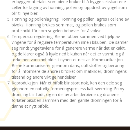
er byggematerialet som biene bruker til å bygge sekskantede
celler for lagring av honning, pollen og oppdrett av yngel som
blir til nye bier.
Honning og pollenlagring: Honning og pollen lagres i cellene av
bivoks. Honning brukes som mat, og pollen brukes som
proteinrikt fôr som yngelen behøver for å vokse.
Temperaturregulering: Biene jobber sammen ved hjelp av
vingene for å regulere temperaturen inne i bikuben. De samler
seg rundt yngeltavlene for å generere varme når det er kaldt,
og de klarer også å kjøle ned bikuben når det er varmt, og å
tørke ned vanninnholdet i nyhentet nektar. Kommunikasjon:
Biene kommuniserer gjennom dans, duftstoffer og berøring
for å informere de andre i bifolket om matkilder, dronningens
tilstand og andre viktige hendelser.
Reproduksjon: Når et bifolk blir stort nok, kan den dele seg
gjennom en naturlig formeringsprosess kalt sverming. En ny
dronning blir født, og en del av arbeiderbiene og dronene
forlater bikuben sammen med den gamle dronningen for å
danne et nytt bifolk.